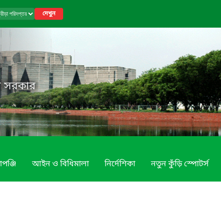
দেখুন
েশ সরকার
াপঞ্জি
আইন ও বিধিমালা
নির্দেশিকা
নতুন কুঁড়ি স্পোটর্স