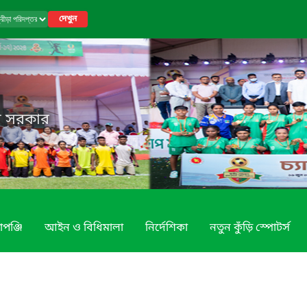
দেখুন
েশ সরকার
াপঞ্জি
আইন ও বিধিমালা
নির্দেশিকা
নতুন কুঁড়ি স্পোটর্স