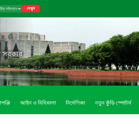
দেখুন
েশ সরকার
াপঞ্জি
আইন ও বিধিমালা
নির্দেশিকা
নতুন কুঁড়ি স্পোটর্স